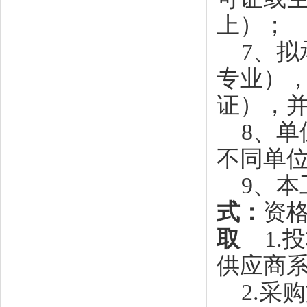
上）；
7、拟
专业）
证），
8、单
不同单
9、本
式：
资
取
1.
供应商
2.采